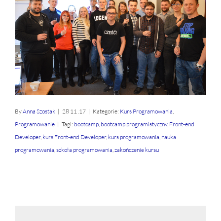
By
Anna Szostak
|
28 11 .17
|
Kategorie:
Kurs Programowania
,
Programowanie
|
Tagi:
bootcamp
,
bootcamp programistyczny
,
Front-end
Developer
,
kurs Front-end Developer
,
kurs programowania
,
nauka
programowania
,
szkoła programowania
,
zakończenie kursu