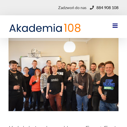
Przejdź
Zadzwoń do nas
884 908 108
do
zawartości
Pokaż
większy
obrazek