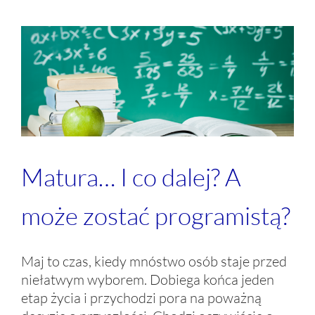
Matura… I co dalej? A
może zostać programistą?
Maj to czas, kiedy mnóstwo osób staje przed
niełatwym wyborem. Dobiega końca jeden
etap życia i przychodzi pora na poważną