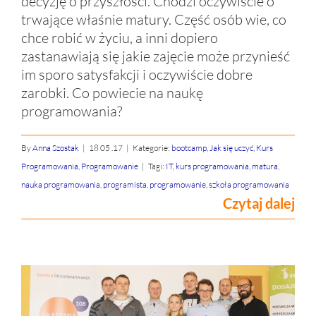
decyzję o przyszłości. Chodzi oczywiście o
trwające właśnie matury. Część osób wie, co
chce robić w życiu, a inni dopiero
zastanawiają się jakie zajęcie może przynieść
im sporo satysfakcji i oczywiście dobre
zarobki. Co powiecie na naukę
programowania?
By
Anna Szostak
|
18 05 .17
|
Kategorie:
bootcamp
,
Jak się uczyć
,
Kurs
Programowania
,
Programowanie
|
Tagi:
IT
,
kurs programowania
,
matura
,
nauka programowania
,
programista
,
programowanie
,
szkoła programowania
Czytaj dalej