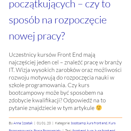
początkujących – czy to
sposób na rozpoczęcie
nowej pracy?
Uczestnicy kursów Front End mają
najczęściej jeden cel – znaleźć pracę w branży
IT. Wizja wysokich zarobków oraz możliwości
rozwoju motywują do rozpoczęcia nauki w
szkole programowania. Czy kurs
bootcampowy może być sposobem na
zdobycie kwalifikacji? Odpowiedź na to
pytanie znajdziecie w tym artykule
By
Anna Szostak
|
01 01 .20
|
Kategorie:
bootcamp
,
kurs front end
,
Kurs
Programowania
,
Praca Programisty
|
Tagi:
front end
,
kurs
,
kurs front end
,