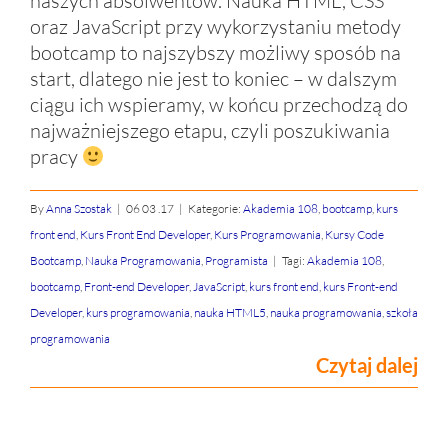
naszych absolwentów. Nauka HTML, CSS
oraz JavaScript przy wykorzystaniu metody
bootcamp to najszybszy możliwy sposób na
start, dlatego nie jest to koniec – w dalszym
ciągu ich wspieramy, w końcu przechodzą do
najważniejszego etapu, czyli poszukiwania
pracy
By
Anna Szostak
|
06 03 .17
|
Kategorie:
Akademia 108
,
bootcamp
,
kurs
front end
,
Kurs Front End Developer
,
Kurs Programowania
,
Kursy Code
Bootcamp
,
Nauka Programowania
,
Programista
|
Tagi:
Akademia 108
,
bootcamp
,
Front-end Developer
,
JavaScript
,
kurs front end
,
kurs Front-end
Developer
,
kurs programowania
,
nauka HTML5
,
nauka programowania
,
szkoła
programowania
Czytaj dalej