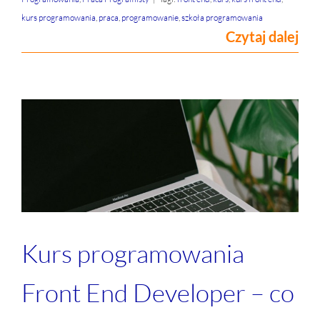
kurs programowania
,
praca
,
programowanie
,
szkoła programowania
Czytaj dalej
Kurs programowania
Front End Developer – co